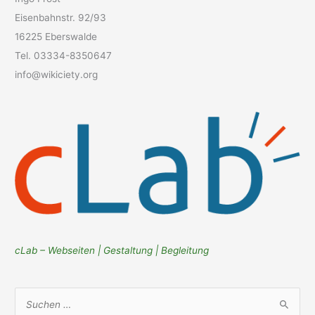
Eisenbahnstr. 92/93
16225 Eberswalde
Tel. 03334-8350647
info@wikiciety.org
cLab – Webseiten | Gestaltung | Begleitung
S
u