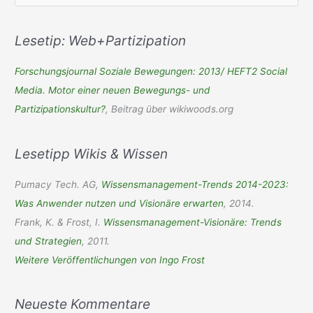
c
h
Lesetip: Web+Partizipation
e
Forschungsjournal Soziale Bewegungen: 2013/ HEFT2 Social
n
Media. Motor einer neuen Bewegungs- und
n
Partizipationskultur?
, Beitrag über wikiwoods.org
a
c
Lesetipp Wikis & Wissen
h
:
Pumacy Tech. AG,
Wissensmanagement-Trends 2014-2023:
Was Anwender nutzen und Visionäre erwarten
, 2014.
Frank, K. & Frost, I.
Wissensmanagement-Visionäre: Trends
und Strategien
, 2011.
Weitere Veröffentlichungen von Ingo Frost
Neueste Kommentare