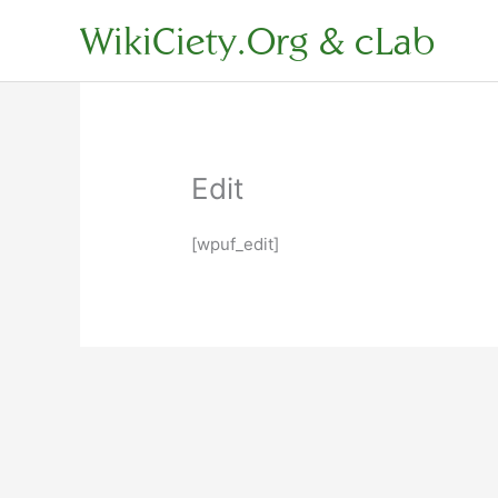
Zum
WikiCiety.Org & cLab
Inhalt
springen
Edit
[wpuf_edit]