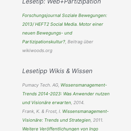
Lesetip: Web+Partizipation
h
e
Forschungsjournal Soziale Bewegungen:
n
2013/ HEFT2 Social Media. Motor einer
n
neuen Bewegungs- und
a
Partizipationskultur?
, Beitrag über
c
wikiwoods.org
h
:
Lesetipp Wikis & Wissen
Pumacy Tech. AG,
Wissensmanagement-
Trends 2014-2023: Was Anwender nutzen
und Visionäre erwarten
, 2014.
Frank, K. & Frost, I.
Wissensmanagement-
Visionäre: Trends und Strategien
, 2011.
Weitere Veröffentlichungen von Ingo