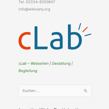
Tel. 03334-8350647
info@wikiciety.org
cLab – Webseiten | Gestaltung |
Begleitung
S
u
c