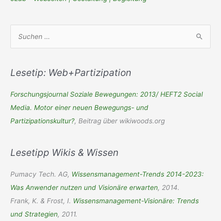
S
u
c
h
Lesetip: Web+Partizipation
e
Forschungsjournal Soziale Bewegungen: 2013/ HEFT2 Social
n
Media. Motor einer neuen Bewegungs- und
n
Partizipationskultur?
, Beitrag über wikiwoods.org
a
c
Lesetipp Wikis & Wissen
h
:
Pumacy Tech. AG,
Wissensmanagement-Trends 2014-2023:
Was Anwender nutzen und Visionäre erwarten
, 2014.
Frank, K. & Frost, I.
Wissensmanagement-Visionäre: Trends
und Strategien
, 2011.