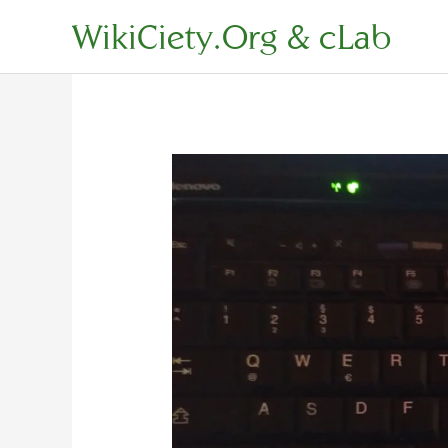
Zum
WikiCiety.Org & cLab
Inhalt
springen