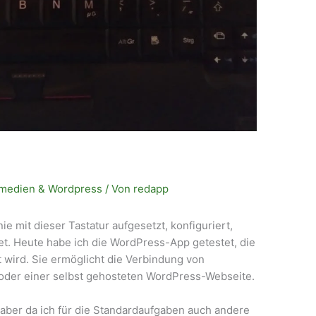
medien & Wordpress
/ Von
redapp
ie mit dieser Tastatur aufgesetzt, konfiguriert,
tet. Heute habe ich die WordPress-App getestet, die
t wird. Sie ermöglicht die Verbindung von
der einer selbst gehosteten WordPress-Webseite.
 aber da ich für die Standardaufgaben auch andere