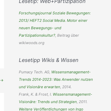
Lesetip: Web+Partizipation
h
e
Forschungsjournal Soziale Bewegungen:
n
2013/ HEFT2 Social Media. Motor einer
n
neuen Bewegungs- und
a
Partizipationskultur?
, Beitrag über
c
wikiwoods.org
h
:
Lesetipp Wikis & Wissen
Pumacy Tech. AG,
Wissensmanagement-
Trends 2014-2023: Was Anwender nutzen
→
und Visionäre erwarten
, 2014.
Frank, K. & Frost, I.
Wissensmanagement-
Visionäre: Trends und Strategien
, 2011.
Weitere Veröffentlichungen von Ingo