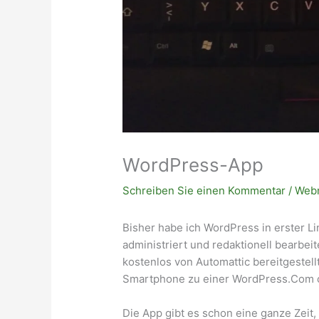
WordPress-App
Schreiben Sie einen Kommentar
/
Web
Bisher habe ich WordPress in erster Lin
administriert und redaktionell bearbei
kostenlos von Automattic bereitgestell
Smartphone zu einer WordPress.Com o
Die App gibt es schon eine ganze Zeit,