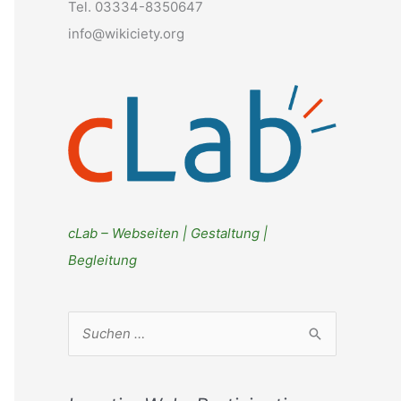
Tel. 03334-8350647
info@wikiciety.org
cLab – Webseiten | Gestaltung |
Begleitung
S
u
c