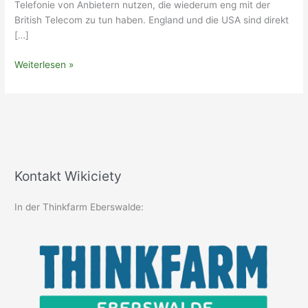
Telefonie von Anbietern nutzen, die wiederum eng mit der
British Telecom zu tun haben. England und die USA sind direkt
[…]
NSA,
Weiterlesen »
Prism,
XKeyscore
und
ich?
Kontakt Wikiciety
In der Thinkfarm Eberswalde: