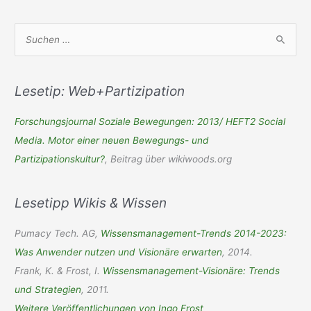
S
u
c
h
Lesetip: Web+Partizipation
e
Forschungsjournal Soziale Bewegungen: 2013/ HEFT2 Social
n
Media. Motor einer neuen Bewegungs- und
n
Partizipationskultur?
, Beitrag über wikiwoods.org
a
c
Lesetipp Wikis & Wissen
h
:
Pumacy Tech. AG,
Wissensmanagement-Trends 2014-2023:
Was Anwender nutzen und Visionäre erwarten
, 2014.
Frank, K. & Frost, I.
Wissensmanagement-Visionäre: Trends
und Strategien
, 2011.
Weitere Veröffentlichungen von Ingo Frost