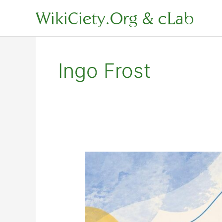
Zum
WikiCiety.Org & cLab
Inhalt
springen
Ingo Frost