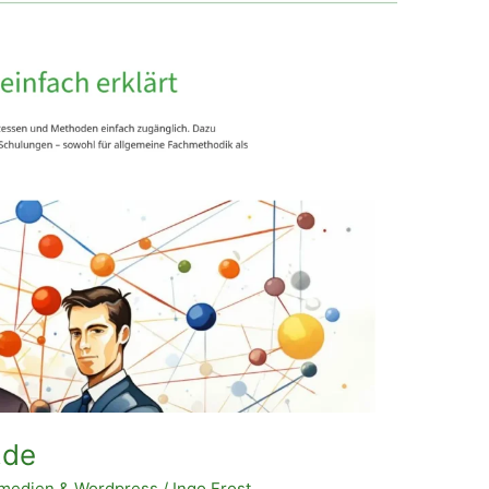
.de
medien & Wordpress
/
Ingo Frost