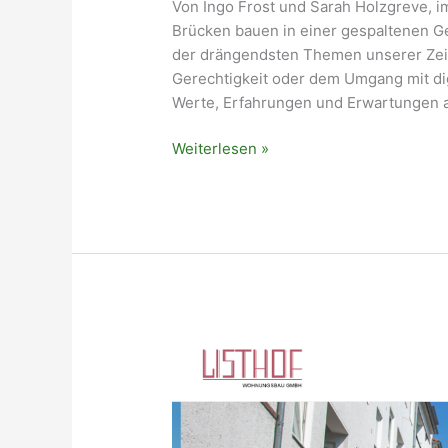
Von Ingo Frost und Sarah Holzgreve, i
Brücken bauen in einer gespaltenen Ges
der drängendsten Themen unserer Zeit.
Gerechtigkeit oder dem Umgang mit dig
Werte, Erfahrungen und Erwartungen a
Generationen-
Weiterlesen »
Dialog
Podcast:
Demokratie
leben
durch
wertschätzenden
Austausch