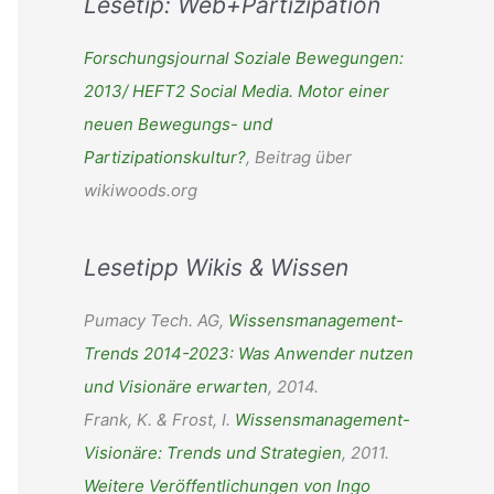
Lesetip: Web+Partizipation
h
e
Forschungsjournal Soziale Bewegungen:
n
2013/ HEFT2 Social Media. Motor einer
n
neuen Bewegungs- und
a
Partizipationskultur?
, Beitrag über
c
wikiwoods.org
h
:
Lesetipp Wikis & Wissen
Pumacy Tech. AG,
Wissensmanagement-
Trends 2014-2023: Was Anwender nutzen
und Visionäre erwarten
, 2014.
Frank, K. & Frost, I.
Wissensmanagement-
Visionäre: Trends und Strategien
, 2011.
Weitere Veröffentlichungen von Ingo