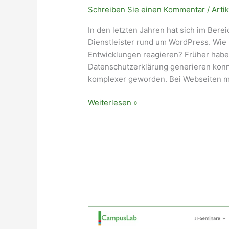
Schreiben Sie einen Kommentar
/
Artik
In den letzten Jahren hat sich im Bere
Dienstleister rund um WordPress. Wie k
Entwicklungen reagieren? Früher habe 
Datenschutzerklärung generieren konn
komplexer geworden. Bei Webseiten mi
Datenschutz
Weiterlesen »
und
WordPress:
So
gehen
Dienstleister
mit
den
neuen
Herausforderungen
um