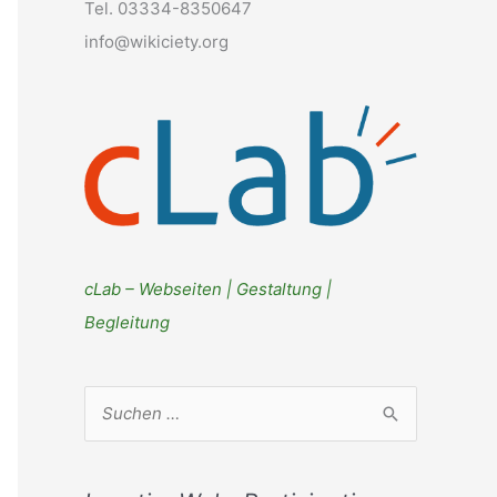
Tel. 03334-8350647
info@wikiciety.org
cLab – Webseiten | Gestaltung |
Begleitung
S
u
c