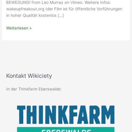
BEWEGUNG! from Leo Murray on Vimeo. Weitere Infos:
wakeupfreakout.org (der Film ist für öffentliche Vorführungen
in hoher Qualität kostenlos […]
Get
Weiterlesen »
up
–
freak
out
–
get
a
Kontakt Wikiciety
grip
In der Thinkfarm Eberswalde: