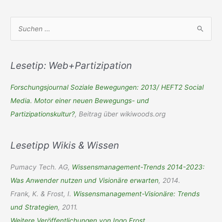
S
u
c
h
Lesetip: Web+Partizipation
e
Forschungsjournal Soziale Bewegungen: 2013/ HEFT2 Social
n
Media. Motor einer neuen Bewegungs- und
n
Partizipationskultur?
, Beitrag über wikiwoods.org
a
c
Lesetipp Wikis & Wissen
h
:
Pumacy Tech. AG,
Wissensmanagement-Trends 2014-2023:
Was Anwender nutzen und Visionäre erwarten
, 2014.
Frank, K. & Frost, I.
Wissensmanagement-Visionäre: Trends
und Strategien
, 2011.
Weitere Veröffentlichungen von Ingo Frost