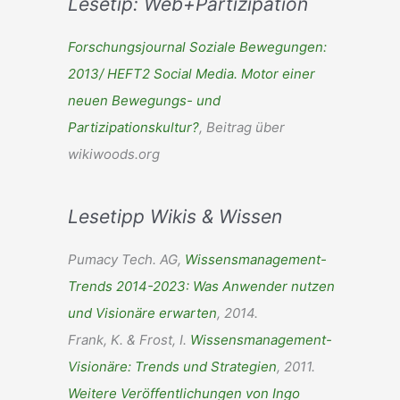
Lesetip: Web+Partizipation
h
e
Forschungsjournal Soziale Bewegungen:
n
2013/ HEFT2 Social Media. Motor einer
n
neuen Bewegungs- und
a
Partizipationskultur?
, Beitrag über
c
wikiwoods.org
h
:
Lesetipp Wikis & Wissen
Pumacy Tech. AG,
Wissensmanagement-
Trends 2014-2023: Was Anwender nutzen
und Visionäre erwarten
, 2014.
Frank, K. & Frost, I.
Wissensmanagement-
Visionäre: Trends und Strategien
, 2011.
Weitere Veröffentlichungen von Ingo