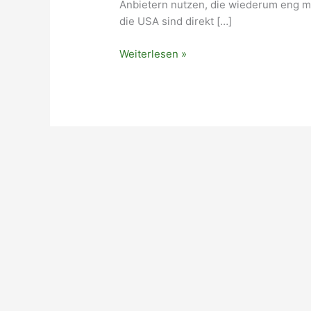
Anbietern nutzen, die wiederum eng mi
die USA sind direkt […]
NSA,
Weiterlesen »
Prism,
XKeyscore
und
ich?