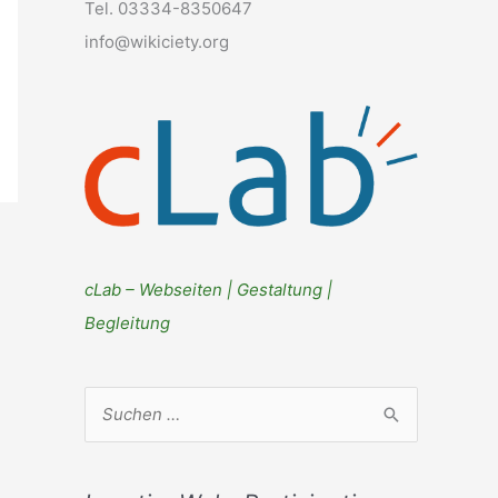
Tel. 03334-8350647
info@wikiciety.org
cLab – Webseiten | Gestaltung |
Begleitung
S
u
c