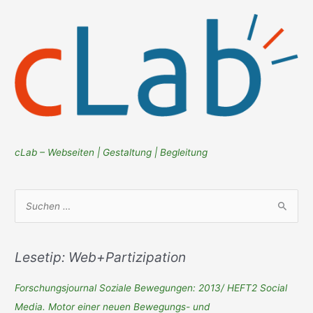
cLab – Webseiten | Gestaltung | Begleitung
S
u
c
h
Lesetip: Web+Partizipation
e
Forschungsjournal Soziale Bewegungen: 2013/ HEFT2 Social
n
Media. Motor einer neuen Bewegungs- und
n