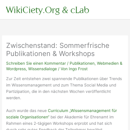
Zum
WikiCiety.Org & cLab
Inhalt
springen
Zwischenstand: Sommerfrische
Publikationen & Workshops
Schreiben Sie einen Kommentar
/
Publikationen
,
Webmedien &
Wordpress
,
Wissensdialoge
/ Von
Ingo Frost
Zur Zeit entstehen zwei spannende Publikationen über Trends
im Wissensmanagement und zum Thema Social Media und
Partizipation, die in den nächsten Wochen veröffentlicht
werden.
Auch wurde das neue
Curriculum „Wissensmanagement für
soziale Organisationen“
bei der Akademie für Ehrenamt im
Rahmen eines 2-tägigen Workshops erprobt und hat sich
durch sehr gutes Feedback der Teilnehmer bewährt.