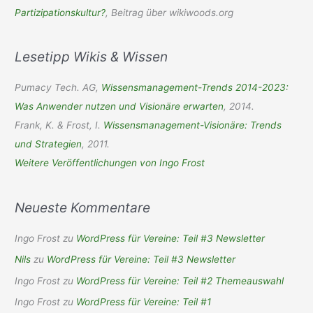
Partizipationskultur?
, Beitrag über wikiwoods.org
a
c
Lesetipp Wikis & Wissen
h
:
Pumacy Tech. AG,
Wissensmanagement-Trends 2014-2023:
Was Anwender nutzen und Visionäre erwarten
, 2014.
Frank, K. & Frost, I.
Wissensmanagement-Visionäre: Trends
und Strategien
, 2011.
Weitere Veröffentlichungen von Ingo Frost
Neueste Kommentare
Ingo Frost
zu
WordPress für Vereine: Teil #3 Newsletter
Nils
zu
WordPress für Vereine: Teil #3 Newsletter
Ingo Frost
zu
WordPress für Vereine: Teil #2 Themeauswahl
Ingo Frost
zu
WordPress für Vereine: Teil #1