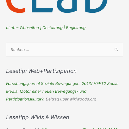
cLab – Webseiten | Gestaltung | Begleitung
S
u
c
h
Lesetip: Web+Partizipation
e
Forschungsjournal Soziale Bewegungen: 2013/ HEFT2 Social
n
Media. Motor einer neuen Bewegungs- und
n
Partizipationskultur?
, Beitrag über wikiwoods.org
a
c
Lesetipp Wikis & Wissen
h
: