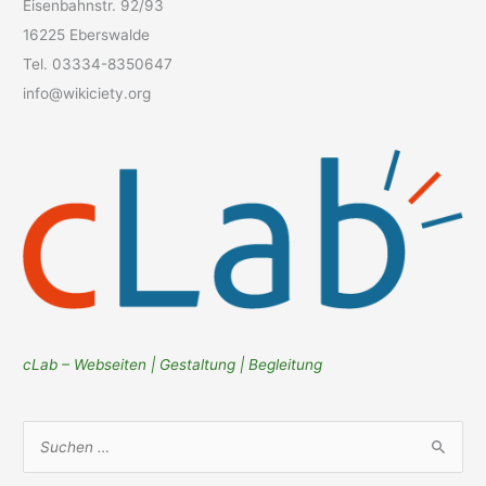
Eisenbahnstr. 92/93
16225 Eberswalde
Tel. 03334-8350647
info@wikiciety.org
cLab – Webseiten | Gestaltung | Begleitung
S
u