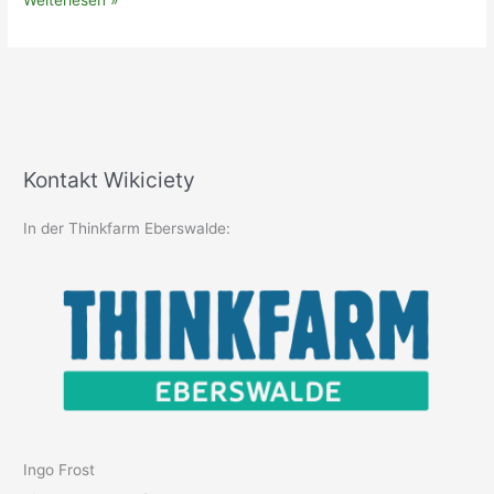
Weiterlesen »
ist
eher
ein
unwahrscheinliches
Szenario
Kontakt Wikiciety
In der Thinkfarm Eberswalde:
Ingo Frost