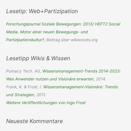
c
h
Lesetip: Web+Partizipation
e
Forschungsjournal Soziale Bewegungen: 2013/ HEFT2 Social
n
Media. Motor einer neuen Bewegungs- und
n
Partizipationskultur?
, Beitrag über wikiwoods.org
a
c
Lesetipp Wikis & Wissen
h
:
Pumacy Tech. AG,
Wissensmanagement-Trends 2014-2023:
Was Anwender nutzen und Visionäre erwarten
, 2014.
Frank, K. & Frost, I.
Wissensmanagement-Visionäre: Trends
und Strategien
, 2011.
Weitere Veröffentlichungen von Ingo Frost
Neueste Kommentare