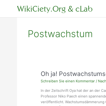
Zum
WikiCiety.Org & cLab
Inhalt
springen
Postwachstum
Oh ja! Postwachstum
Schreiben Sie einen Kommentar
/
Nach
In der Zeitschrift Oya hat der an der C
Professor Niko Paech einen spannend
veröffentlicht. Wachstumsdämmerung