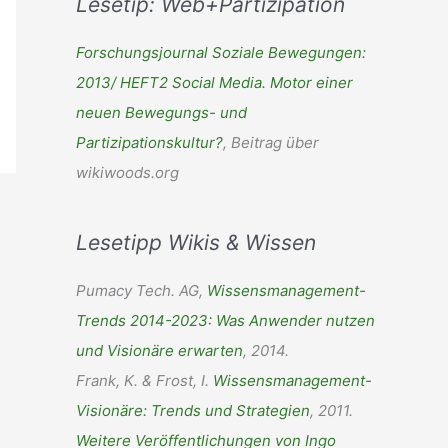
Lesetip: Web+Partizipation
h
e
Forschungsjournal Soziale Bewegungen:
n
2013/ HEFT2 Social Media. Motor einer
n
neuen Bewegungs- und
a
Partizipationskultur?
, Beitrag über
c
wikiwoods.org
h
:
Lesetipp Wikis & Wissen
Pumacy Tech. AG,
Wissensmanagement-
Trends 2014-2023: Was Anwender nutzen
und Visionäre erwarten
, 2014.
Frank, K. & Frost, I.
Wissensmanagement-
Visionäre: Trends und Strategien
, 2011.
Weitere Veröffentlichungen von Ingo