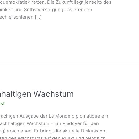
emokratie« retten. Die Zukunft liegt jenseits des
amkeit und Selbstversorgung basierenden
ech erschienen […]
hhaltigen Wachstum
ost
prachigen Ausgabe der Le Monde diplomatique ein
nachhaltigen Wachstum – Ein Plädoyer für den
g) erschienen. Er bringt die aktuelle Diskussion
zen des Wachstums auf den Punkt und reiht sich