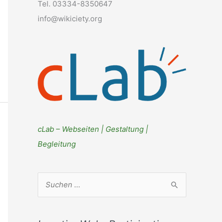
Tel. 03334-8350647
info@wikiciety.org
cLab – Webseiten | Gestaltung |
Begleitung
S
u
c