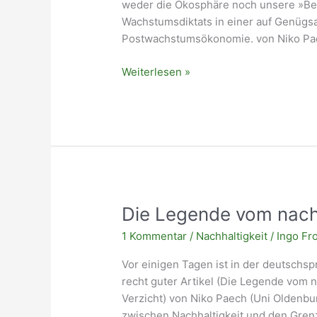
weder die Ökosphäre noch unsere »Bequ
Wachstumsdiktats in einer auf Genügs
Postwachstumsökonomie. von Niko Pa
Oh
Weiterlesen »
ja!
Postwachstumsökonomie
Die Legende vom nac
1 Kommentar
/
Nachhaltigkeit
/
Ingo Fr
Vor einigen Tagen ist in der deutschs
recht guter Artikel (Die Legende vom 
Verzicht) von Niko Paech (Uni Oldenbur
zwischen Nachhaltigkeit und den Gren