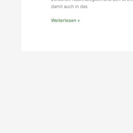
damit auch in das
Die
Weiterlesen »
Legende
vom
nachhaltigen
Wachstum