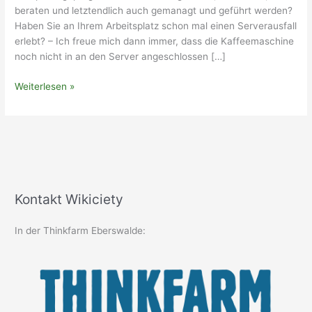
beraten und letztendlich auch gemanagt und geführt werden?
Haben Sie an Ihrem Arbeitsplatz schon mal einen Serverausfall
erlebt? – Ich freue mich dann immer, dass die Kaffeemaschine
noch nicht in an den Server angeschlossen […]
Organisationen
Weiterlesen »
von
morgen
–
ein
Plädoyer
für
Resilienz
Kontakt Wikiciety
In der Thinkfarm Eberswalde: