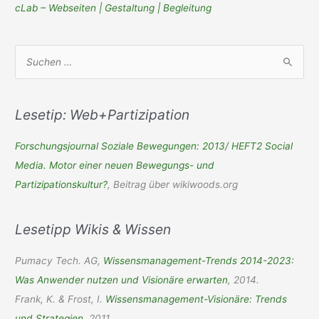
cLab – Webseiten | Gestaltung | Begleitung
S
u
c
h
Lesetip: Web+Partizipation
e
Forschungsjournal Soziale Bewegungen: 2013/ HEFT2 Social
n
Media. Motor einer neuen Bewegungs- und
n
Partizipationskultur?
, Beitrag über wikiwoods.org
a
c
Lesetipp Wikis & Wissen
h
:
Pumacy Tech. AG,
Wissensmanagement-Trends 2014-2023:
Was Anwender nutzen und Visionäre erwarten
, 2014.
Frank, K. & Frost, I.
Wissensmanagement-Visionäre: Trends
und Strategien
, 2011.