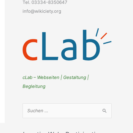
Tel. 03334-8350647
info@wikiciety.org
cLab – Webseiten | Gestaltung |
Begleitung
S
u
c