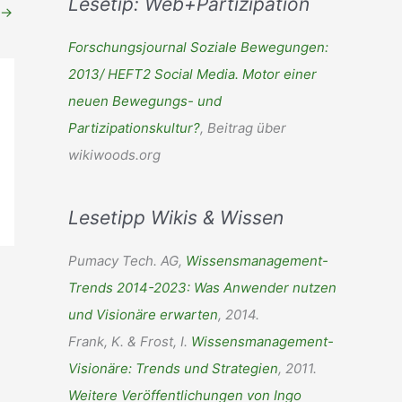
Lesetip: Web+Partizipation
h
→
e
Forschungsjournal Soziale Bewegungen:
n
2013/ HEFT2 Social Media. Motor einer
n
neuen Bewegungs- und
a
Partizipationskultur?
, Beitrag über
c
wikiwoods.org
h
:
Lesetipp Wikis & Wissen
Pumacy Tech. AG,
Wissensmanagement-
Trends 2014-2023: Was Anwender nutzen
und Visionäre erwarten
, 2014.
Frank, K. & Frost, I.
Wissensmanagement-
Visionäre: Trends und Strategien
, 2011.
Weitere Veröffentlichungen von Ingo