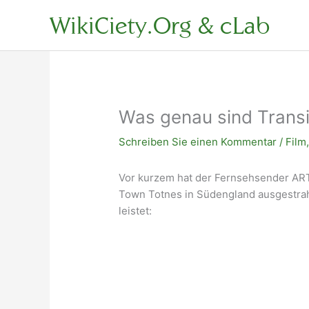
Zum
WikiCiety.Org & cLab
Inhalt
springen
Was genau sind Trans
Schreiben Sie einen Kommentar
/
Film
Vor kurzem hat der Fernsehsender ARTE
Town Totnes in Südengland ausgestrah
leistet: