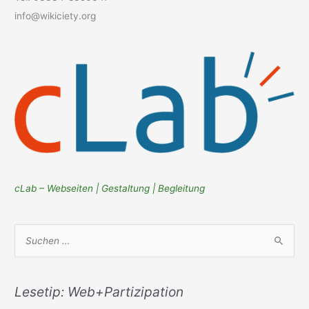
info@wikiciety.org
cLab – Webseiten | Gestaltung | Begleitung
S
u
c
h
Lesetip: Web+Partizipation
e