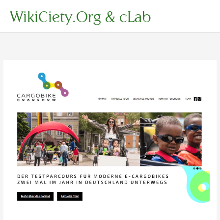
Zum
WikiCiety.Org & cLab
Inhalt
springen