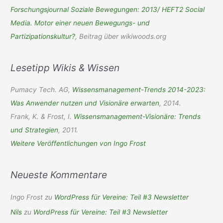
Forschungsjournal Soziale Bewegungen: 2013/ HEFT2 Social
n
Media. Motor einer neuen Bewegungs- und
n
Partizipationskultur?
, Beitrag über wikiwoods.org
a
c
Lesetipp Wikis & Wissen
h
:
Pumacy Tech. AG,
Wissensmanagement-Trends 2014-2023:
Was Anwender nutzen und Visionäre erwarten
, 2014.
Frank, K. & Frost, I.
Wissensmanagement-Visionäre: Trends
und Strategien
, 2011.
Weitere Veröffentlichungen von Ingo Frost
Neueste Kommentare
Ingo Frost
zu
WordPress für Vereine: Teil #3 Newsletter
Nils
zu
WordPress für Vereine: Teil #3 Newsletter